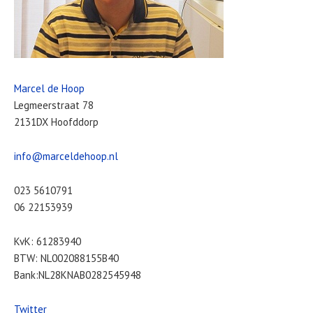
Marcel de Hoop
Legmeerstraat 78
2131DX Hoofddorp
info@marceldehoop.nl
023 5610791
06 22153939
KvK: 61283940
BTW: NL002088155B40
Bank:NL28KNAB0282545948
Twitter