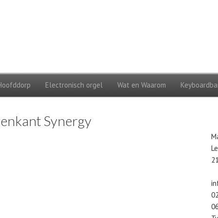
Hoofddorp
Electronisch orgel
Wat en Waarom
Keyboardba
venkant Synergy
M
L
2
i
0
0