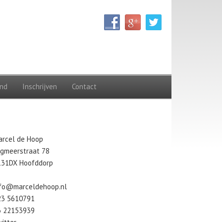
nd
Inschrijven
Contact
arcel de Hoop
egmeerstraat 78
131DX Hoofddorp
nfo@marceldehoop.nl
23 5610791
6 22153939