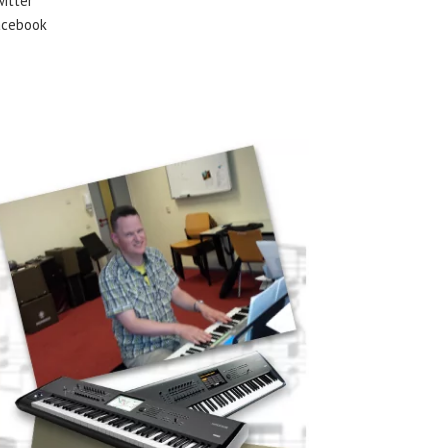
itter
acebook